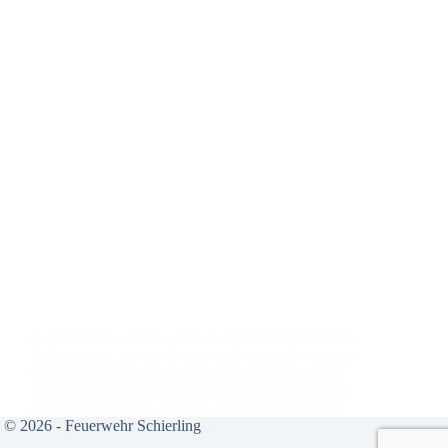
Gegen 15:30 wur­den wir in den Orts­teil Unter­laich­
ling alar­miert, der durch den stark ange­schwol­le­nen
Erl­bach zu einem gro­ßen Teil über­schwemmt war.
Da eben­falls die Kreis­stra­ße R35 in Unter­laich­ling
über­flu­tet und die­se dadurch nicht mehr befahr­bar
© 2026 - Feuerwehr Schierling
war, sperr­ten wir die süd­li­che…