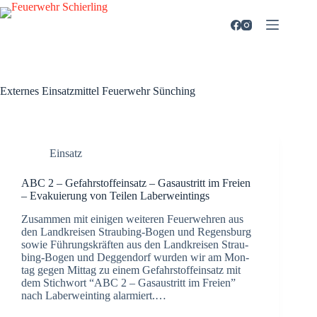
Zum
Inhalt
springen
Externes Einsatzmittel
Feuerwehr Sünching
Einsatz
ABC 2 – Gefahr­stoff­ein­satz – Gas­aus­tritt im Frei­en
– Eva­ku­ie­rung von Tei­len Laber­wein­tings
Zusam­men mit eini­gen wei­te­ren Feu­er­weh­ren aus
den Land­krei­sen Strau­­bing-Bogen und Regens­burg
sowie Füh­rungs­kräf­ten aus den Land­krei­sen Strau­­
bing-Bogen und Deg­gen­dorf wur­den wir am Mon­
tag gegen Mit­tag zu einem Gefahr­stoff­ein­satz mit
dem Stich­wort “ABC 2 – Gas­aus­tritt im Frei­en”
nach Laber­wein­ting alar­miert.…