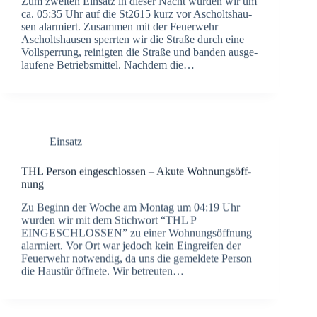
Zum zwei­ten Ein­satz in die­ser Nacht wur­den wir um
ca. 05:35 Uhr auf die St2615 kurz vor Ascholts­hau­
sen alar­miert. Zusam­men mit der Feu­er­wehr
Ascholts­hau­sen sperr­ten wir die Stra­ße durch eine
Voll­sper­rung, rei­nig­ten die Stra­ße und ban­den aus­ge­
lau­fe­ne Betriebs­mit­tel. Nach­dem die…
Einsatz
THL Per­son ein­ge­schlos­sen – Aku­te Woh­nungs­öff­
nung
Zu Beginn der Woche am Mon­tag um 04:19 Uhr
wur­den wir mit dem Stich­wort “THL P
EINGESCHLOSSEN” zu einer Woh­nungs­öff­nung
alar­miert. Vor Ort war jedoch kein Ein­grei­fen der
Feu­er­wehr not­wen­dig, da uns die gemel­de­te Per­son
die Haus­tür öff­ne­te. Wir betreu­ten…