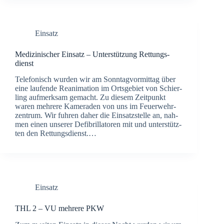
Einsatz
Medi­zi­ni­scher Ein­satz – Unter­stüt­zung Ret­tungs­
dienst
Tele­fo­nisch wur­den wir am Sonn­tag­vor­mit­tag über
eine lau­fen­de Reani­ma­ti­on im Orts­ge­biet von Schier­
ling auf­merk­sam gemacht. Zu die­sem Zeit­punkt
waren meh­re­re Kame­ra­den von uns im Feu­er­wehr­
zen­trum. Wir fuh­ren daher die Ein­satz­stel­le an, nah­
men einen unse­rer Defi­bril­la­to­ren mit und unter­stütz­
ten den Ret­tungs­dienst.…
Einsatz
THL 2 – VU meh­re­re PKW