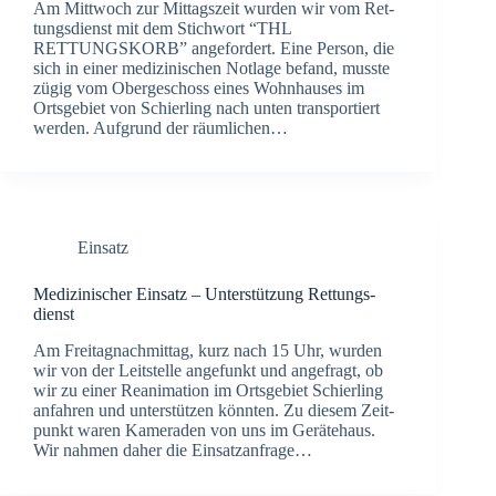
Am Mitt­woch zur Mit­tags­zeit wur­den wir vom Ret­
tungs­dienst mit dem Stich­wort “THL
RETTUNGSKORB” ange­for­dert. Eine Per­son, die
sich in einer medi­zi­ni­schen Not­la­ge befand, muss­te
zügig vom Ober­ge­schoss eines Wohn­hau­ses im
Orts­ge­biet von Schier­ling nach unten trans­por­tiert
wer­den. Auf­grund der räum­li­chen…
Einsatz
Medi­zi­ni­scher Ein­satz – Unter­stüt­zung Ret­tungs­
dienst
Am Frei­tag­nach­mit­tag, kurz nach 15 Uhr, wur­den
wir von der Leit­stel­le ange­funkt und ange­fragt, ob
wir zu einer Reani­ma­ti­on im Orts­ge­biet Schier­ling
anfah­ren und unter­stüt­zen könn­ten. Zu die­sem Zeit­
punkt waren Kame­ra­den von uns im Gerä­te­haus.
Wir nah­men daher die Ein­satz­an­fra­ge…