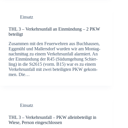
Einsatz
THL 3 – Ver­kehrs­un­fall an Ein­mün­dung – 2 PKW
betei­ligt
Zusam­men mit den Feu­er­weh­ren aus Buch­hau­sen,
Egg­mühl und Mal­lers­dorf wur­den wir am Mon­tag­
nach­mit­tag zu einem Ver­kehrs­un­fall alar­miert. An
der Ein­mün­dung der R45 (Süd­um­ge­hung Schier­
ling) in die St2615 (vorm. B15) war es zu einem
Ver­kehrs­un­fall mit zwei betei­lig­ten PKW gekom­
men. Die…
Einsatz
THL 3 – Ver­kehrs­un­fall – PKW allein­be­tei­ligt in
Wie­se, Per­son ein­ge­schlos­sen