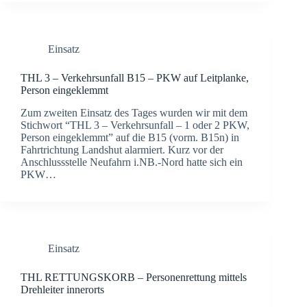
Einsatz
THL 3 – Ver­kehrs­un­fall B15 – PKW auf Leit­plan­ke,
Per­son ein­ge­klemmt
Zum zwei­ten Ein­satz des Tages wur­den wir mit dem
Stich­wort “THL 3 – Ver­kehrs­un­fall – 1 oder 2 PKW,
Per­son ein­ge­klemmt” auf die B15 (vorm. B15n) in
Fahrt­rich­tung Lands­hut alar­miert. Kurz vor der
Anschluss­stel­le Neu­fahrn i.NB.-Nord hat­te sich ein
PKW…
Einsatz
THL RETTUNGSKORB – Per­so­nen­ret­tung mit­tels
Dreh­lei­ter inner­orts