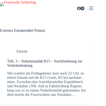
Zum
Inhalt
springen
Externes Einsatzmittel
Notarzt
Einsatz
THL 3 – Ver­kehrs­un­fall B15 – Nach­for­de­rung zur
Ver­kehrs­len­kung
Wir wur­den am Frei­tag­abend, kurz nach 22 Uhr, zu
einem Ein­satz auf die B15 (vorm. B15n) nach­alar­
miert. Zwi­schen den Anschluss­stel­len Ergolds­bach
und Neu­fahrn i.NB.-Süd in Fahrt­rich­tung Regens­
burg war es zu einem Ver­kehrs­un­fall gekom­men, bei
dem bereits die Feu­er­weh­ren aus Neu­fahrn…