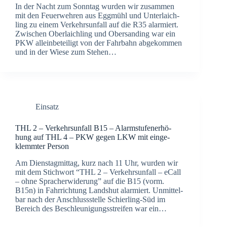
In der Nacht zum Sonn­tag wur­den wir zusam­men
mit den Feu­er­weh­ren aus Egg­mühl und Unter­laich­
ling zu einem Ver­kehrs­un­fall auf die R35 alar­miert.
Zwi­schen Ober­laich­ling und Ober­san­ding war ein
PKW allein­be­tei­ligt von der Fahr­bahn abge­kom­men
und in der Wie­se zum Ste­hen…
Einsatz
THL 2 – Ver­kehrs­un­fall B15 – Alarm­stu­fen­er­hö­
hung auf THL 4 – PKW gegen LKW mit ein­ge­
klemm­ter Per­son
Am Diens­tag­mit­tag, kurz nach 11 Uhr, wur­den wir
mit dem Stich­wort “THL 2 – Ver­kehrs­un­fall – eCall
– ohne Sprach­er­wi­de­rung” auf die B15 (vorm.
B15n) in Fahr­rich­tung Lands­hut alar­miert. Unmit­tel­
bar nach der Anschluss­stel­le Schier­­ling-Süd im
Bereich des Beschleu­ni­gungs­strei­fen war ein…