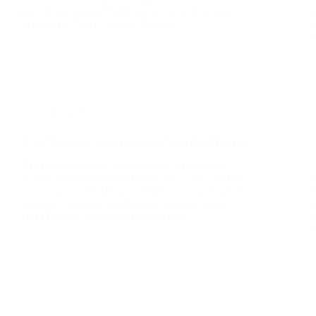
einem betei­lig­tem PKW sowie einem Motor­rad
gekom­men. Nach unse­rer Ankunft…
Einsatz
B 3 – Gebäu­de-/Zim­mer­brand – Rauch auf Bal­kon
Am Pfingst­mon­tag, kurz vor halb 6 am Abend,
wur­den wir mit dem Stich­wort “B 3 – im Gebäu­de
– Zim­mer” in die Haupt­stra­ße alar­miert. Es wur­de
gemel­det, dass dort der Bal­kon im ers­ten Stock
eines Hau­ses über der Gara­ge raucht.…