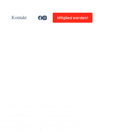
Kon­takt
Mitglied werden!
Einsatz
– Stra­ße rei­ni­gen – Die­sel­spur inner­orts
tt­woch­abend um 19:17 Uhr wur­den wir mit
ich­wort “THL 1 – klein – Stra­ße rei­ni­gen”
em Ein­satz alar­miert. Im Bereich der Lei­ern­
r Stra­ße, der Haupt­stra­ße und der Jakob-