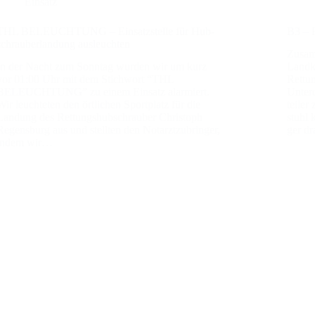
Einsatz
THL BELEUCHTUNG – Ein­satz­stel­le für Hub­
B3 – 
schrau­ber­lan­dung aus­leuch­ten
Zusam­
In der Nacht zum Sonn­tag wur­den wir um kurz
Land­k
vor 01:00 Uhr mit dem Stich­wort “THL
Ret­tu
BELEUCHTUNG” zu einem Ein­satz alar­miert.
Unterd
Wir leuch­te­ten den ört­li­chen Sport­platz für die
tei­le
Lan­dung des Ret­tungs­hub­schrau­ber Chris­toph
stuhl 
Regens­burg aus und stell­ten den Not­arzt­zu­brin­ger,
ger dr
indem wir…