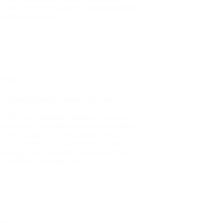
Stra­­ße inner­orts hat­te ein Fahr­zeug wäh­rend
hrt Die­sel ver­lo­ren.…
Einsatz
– Ver­kehrs­un­fall – PKW im Gra­ben
r Nacht zum Sams­tag wur­den wir zu einem
­de­ten PKW im Gra­ben auf die R45 (Süd­um­
 Schier­ling) zur Anschluss­stel­le Schier­­ling-
r B15 (vorm. B15n) alar­miert. Wir fuh­ren
n­satz­stel­le an, erkun­de­ten den Bereich und
en den PKW schließ­lich im…