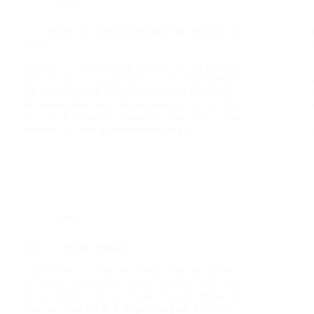
Einsatz
B3 – Brand im Gebäude/Zimmer mit Per­so­nen in
Gefahr
Von der ILS Regens­burg wur­den wir am Mon­tag
kurz vor 22 Uhr zusam­men mit den Feu­er­weh­ren
aus Unter­laich­ling und Egg­mühl, den Land­kreis­
füh­rungs­kräf­ten, dem Ret­tungs­dienst und der Poli­
zei in die Kel­ler­stra­ße alar­miert. Dort soll­te es laut
Mit­tei­ler zu einer Rauch­ent­wick­lung im…
Einsatz
THL 1 – Stra­ße rei­ni­gen
Zum zwei­ten Ein­satz an die­sem Sonn­tag wur­den
wir in die Lei­ern­dor­fer Stra­ße alar­miert. Dort wur­
den wir bereits von der Poli­zei erwar­tet. Die­se for­
der­te uns über die ILS Regens­burg an. Ein Auto