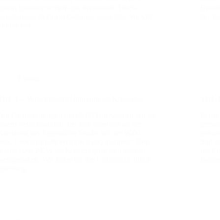
einem Indus­trie­be­trieb eine bren­nen­de Trock­
Brand-
nungs­an­la­ge in einem Gebäu­de gemel­det. Vor Ort
der Fa
konn­te der…
Einsatz
THL 1 – Ver­kehrs­un­fall inner­orts an Kreu­zung
THL 1 
Am Diens­tag­mor­gen um 08:00 Uhr wur­den wir zu
In de
einem Ver­kehrs­un­fall, der sich inner­orts an der
gemel
Kreu­zung der Egg­müh­ler Stra­ße mit der Wald-
ge­hung
bzw. Laber­tal­stra­ße ereig­net hat­te, alar­miert. Dort
Süd de
waren zwei PKW im Kreu­zungs­be­reich zusam­
die Ei
men­ge­sto­ßen. Wir sicher­ten die Unfall­stel­le durch
fan­d
Sper­rung…