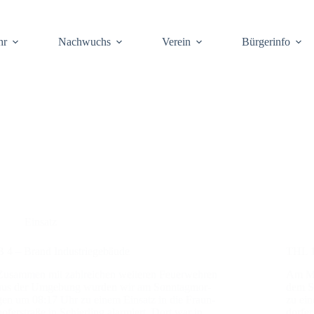
hr
Nach­wuchs
Ver­ein
Bür­ger­info
Einsatz
B 4 – Brand Indus­trie­ge­bäu­de
THL 1 
Zusam­men mit zahl­rei­chen wei­te­ren Feu­er­weh­ren
Am Mi
aus der Umge­bung wur­den wir am Sonn­tag­mor­
dem St
gen um 08:17 Uhr zu einem Ein­satz in die Fraun­
zu ein
ho­fer­stra­ße in Schier­ling alar­miert. Dort war in
dor­fe