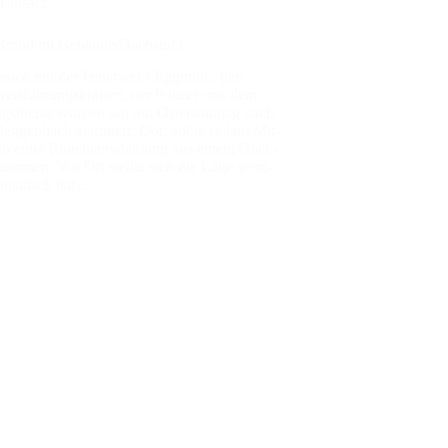
Einsatz
Brand im Gebäude/Dachstuhl
men mit der Feu­er­wehr Egg­mühl, den
reis­füh­rungs­kräf­ten, der Poli­zei und dem
ngs­dienst wur­den wir am Oster­sonn­tag nach
­eg­gen­bach alar­miert. Dort soll­te es laut Mit­
r zu einer Rauch­ent­wick­lung aus einem Dach­
kom­men. Vor Ort stell­te sich die Lage weni­
a­ma­tisch dar.…