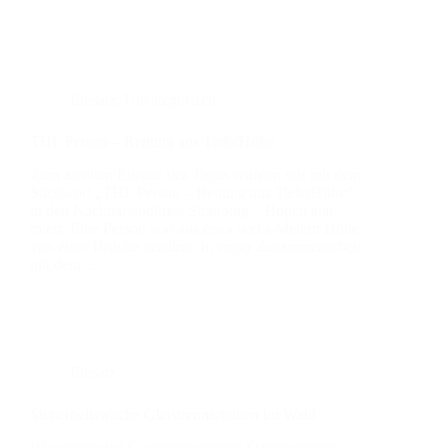
Einsatz
,
Uncategorized
THL Per­son – Ret­tung aus Tiefe/Höhe
Zum zwei­ten Ein­satz des Tages wur­den wir mit dem
Stich­wort „THL Per­son – Ret­tung aus Tiefe/Höhe“
in den Nach­bar­land­kreis Strau­bing – Bogen alar­
miert. Eine Per­son war aus etwa sechs Metern Höhe
von einer Brü­cke gestürzt. In enger Zusam­men­ar­beit
mit dem…
Einsatz
Sicher­heits­wa­che Gleis­trenn­ar­bei­ten im Wald
Wir stell­ten bei Gleis­trenn­ar­bei­ten (Trenn­ar­bei­ten