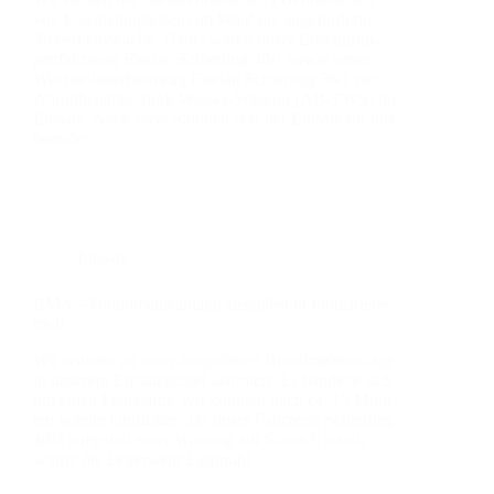
von Eisen­bahn­glei­sen) im Wald die ange­for­der­te
Sicher­heits­wa­che. Dabei waren unser Lösch­grup­
pen­fahr­zeug Flo­ri­an Schier­ling 40/1 sowie unser
Wech­sel­lad­er­fahr­zeug Flo­ri­an Schier­ling 36/1 mit
Abroll­be­häl­ter Tank-Was­­ser-Schaum (AB-TWS) im
Ein­satz. Nach zwei Stun­den war der Ein­satz für uns
been­det.
Einsatz
BMA – Brand­mel­de­an­la­ge aus­ge­löst in Indus­trie­be­
trieb
Wir wur­den zu einer aus­ge­lös­ten Brand­mel­de­an­la­ge
in unse­rem Ein­satz­ge­biet alar­miert. Es han­del­te sich
um einen Fehl­alarm. Wir konn­ten nach ca. 15 Minu­
ten wie­der ein­rü­cken. Da unser Fahr­zeug Schier­ling
40/2 auf­grund einer War­tung auf Sta­tus 6 stand,
wur­de die Feu­er­wehr Egg­mühl…