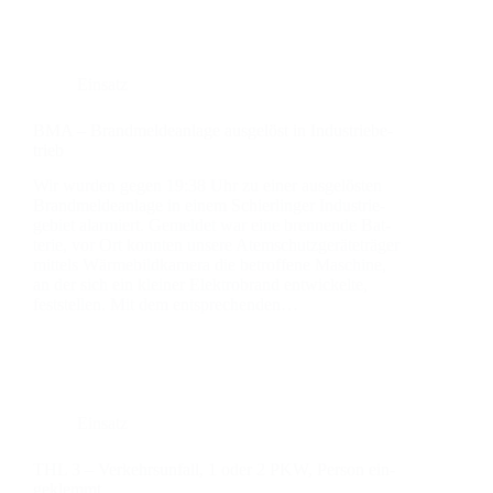
Einsatz
BMA – Brand­mel­de­an­la­ge aus­ge­löst in Indus­trie­be­
trieb
Wir wur­den gegen 19:38 Uhr zu einer aus­ge­lös­ten
Brand­mel­de­an­la­ge in einem Schier­lin­ger Indus­trie­
ge­biet alar­miert. Gemel­det war eine bren­nen­de Bat­
te­rie, vor Ort konn­ten unse­re Atem­schutz­ge­rä­te­trä­ger
mit­tels Wär­me­bild­ka­me­ra die betrof­fe­ne Maschi­ne,
an der sich ein klei­ner Elek­tro­brand ent­wi­ckel­te,
fest­stel­len. Mit dem ent­spre­chen­den…
Einsatz
THL 3 – Ver­kehrs­un­fall, 1 oder 2 PKW, Per­son ein­
ge­klemmt