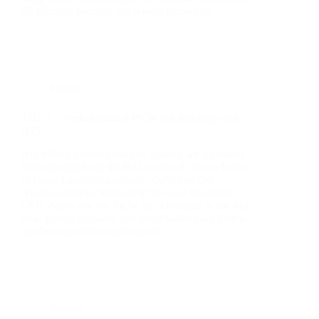
90 Minu­ten konn­ten wir wie­der ein­rü­cken.
Einsatz
THL 1 – Ver­kehrs­un­fall PKW mit Anhän­ger auf
B15
Am frü­hen Sams­tag­mor­gen wur­den wir zu einem
Ver­kehrs­un­fall auf die B15 (vorm. B15n) in Fahrt­
rich­tung Lands­hut alar­miert. Zwi­schen den
Anschluss­stel­len Schier­­ling-Süd und Neu­fahrn
i.NB.-Nord war ein PKW mit Anhän­ger in die Mit­
tel­leit­plan­ke gekracht und anschlie­ßend am Sei­ten­
strei­fen zum Ste­hen gekom­men.…
Einsatz