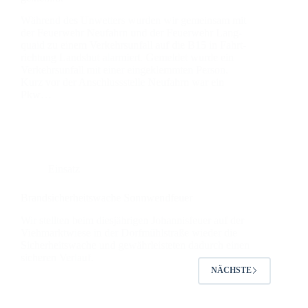
Wäh­rend des Unwet­ters wur­den wir gemein­sam mit
der Feu­er­wehr Neu­fahrn und der Feu­er­wehr Lang­
quaid zu einem Ver­kehrs­un­fall auf die B15 in Fahrt­
rich­tung Lands­hut alar­miert. Gemel­det wur­de ein
Ver­kehrs­un­fall mit einer ein­ge­klemm­ten Per­son.
Kurz vor der Anschluss­stel­le Neu­fahrn war ein
Pkw…
Einsatz
Brand­si­cher­heits­wa­che Sonn­wend­feu­er
Wir stell­ten beim dies­jäh­ri­gen Johan­nis­feu­er auf der
Vieh­markt­wie­se in der Dorf­mühl­stra­ße wie­der die
Sicher­heits­wa­che und gewähr­leis­te­ten dadurch einen
siche­ren Ver­lauf.
NÄCHSTE