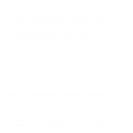
B 3 – Rauch­ent­wick­lung im Gebäu­de
Bei unse­rer Monats­übung am Frei­tag­abend, bei der
ein Kel­ler­brand simu­liert wur­de, haben wir in einem
Übungs­ge­bäu­de zur Ver­rau­chung des Kel­lers eine
Nebel­ma­schi­ne ein­ge­setzt, um die Sicht für unse­re
Atem­schutz­ge­rä­te­trä­ger zu redu­zie­ren und so ein
mög­lichst rea­lis­ti­sches Ein­satz­sze­na­rio zu erstel­len.
Als…
Einsatz
BMA – Brand­mel­de­an­la­ge aus­ge­löst in Indus­trie­be­
trieb
Zu einer aus­ge­lös­ten Brand­mel­de­an­la­ge wur­den wir
gegen 23:53 Uhr alar­miert. Vor Ort konn­te schnell
fest­ge­stellt wer­den, dass es sich um einen Fehl­alarm
han­del­te. Nach etwa 30 Minu­ten konn­ten wir wie­der
ins Gerä­te­haus ein­rü­cken.