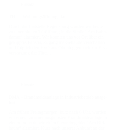
Einsatz
THL – Woh­nungs­öff­nung akut
Durch die Leit­stel­le Regens­burg wur­den wir heu­te
zu einer aku­ten Tür­öff­nung in die Stra­ße “Am Bahn­
damm” alar­miert. Wir konn­ten uns vor Ort über ein
gekipp­tes Fens­ter, Zugang ins Gebäu­de ver­schaf­fen
und folg­lich den HvO aus Oberdeg­gen­bach zur Erst­
ver­sor­gung die Türe…
Einsatz
BMA – Brand­mel­de­an­la­ge in Indus­trie­be­trieb aus­ge­
löst
Am frü­hen Frei­tag­mor­gen, kurz nach 6 Uhr, wur­den
wir erneut zu einer aus­ge­lös­ten Brand­mel­de­an­la­ge in
einem Indus­trie­be­trieb im Gewer­be­ge­biet “Am Birl­
baum” alar­miert. Kurz nach unse­rer Ankunft an der