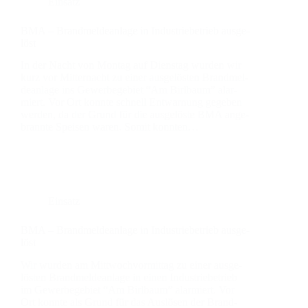
Einsatz
BMA – Brand­mel­de­an­la­ge in Indus­trie­be­trieb aus­ge­
löst
In der Nacht von Mon­tag auf Diens­tag wur­den wir
kurz vor Mit­ter­nacht zu einer aus­ge­lös­ten Brand­mel­
de­an­la­ge ins Gewer­be­ge­biet “Am Birl­baum” alar­
miert. Vor Ort konn­te schnell Ent­war­nung gege­ben
wer­den, da der Grund für die aus­ge­lös­te BMA ange­
brann­te Spei­sen waren. Somit konn­ten…
Einsatz
BMA – Brand­mel­de­an­la­ge in Indus­trie­be­trieb aus­ge­
löst
Wir wur­den am Mitt­woch­vor­mit­tag zu einer aus­ge­
lös­ten Brand­mel­de­an­la­ge in einen Indus­trie­be­trieb
im Gewer­be­ge­biet “Am Birl­baum” alar­miert. Vor
Ort konn­te als Grund für das Aus­lö­sen der Brand­