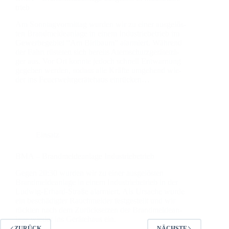
trieb
Am Sonn­tag­vor­mit­tag wur­den wir zu einer aus­ge­lös­
ten Brand­mel­de­an­la­ge in einem Indus­trie­be­trieb im
Gewer­be­ge­biet “Am Birl­baum” alar­miert. Wäh­rend
der Fahrt rüs­te­ten sich bereits Atem­schutz­ge­rä­te­trä­
ger aus. Vor Ort konn­te jedoch schnell Ent­war­nung
gege­ben wer­den, sodass alle Kräf­te umge­hend wie­
der ins Feu­er­wehr­ge­rä­te­haus ein­rü­cken…
Einsatz
BMA – Brand­mel­de­an­la­ge Indus­trie­be­trieb
Gegen 20:30 wur­den wir zu einer aus­ge­lös­ten
Brand­mel­de­an­la­ge in einem Indus­trie­be­trieb in der
Lud­­wig-Erhard-Stra­­ße alar­miert. Als Ursa­che wur­de
ein beschä­dig­ter Rauch­mel­der fest­ge­stellt und wir
rück­ten nach dem Zurück­set­zen der Brand­mel­de­an­
la­ge wie­der ins Gerä­te­haus ein.
ZURÜCK
NÄCHSTE