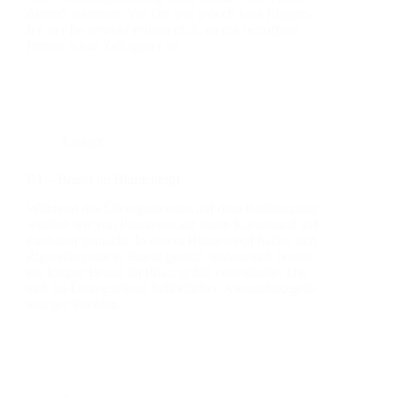
damm” alar­miert. Vor Ort war jedoch kein Ein­grei­
fen der Feu­er­wehr erfor­der­lich, da die betrof­fe­ne
Per­son kur­ze Zeit spä­ter an…
Einsatz
B1 – Brand im Blu­men­topf
Wäh­rend des Übungs­diens­tes auf dem Rat­haus­platz
wur­den wir von Pas­san­ten auf einen Klein­brand auf­
merk­sam gemacht. In einem Blu­men­topf hat­ten sich
Ziga­ret­ten­res­te in Brand gesetzt, sodass sich bereits
ein klei­ner Brand im Pflanz­ge­fäß ent­wi­ckel­te. Die
sich im Übungs­dienst befind­li­chen Atem­schutz­ge­rä­
te­trä­ger lösch­ten…