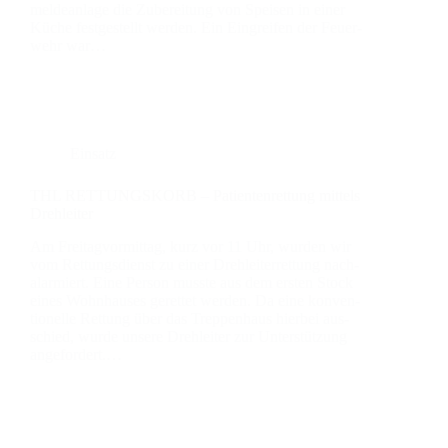
mel­de­an­la­ge die Zube­rei­tung von Spei­sen in einer
Küche fest­ge­stellt wer­den. Ein Ein­grei­fen der Feu­er­
wehr war…
Einsatz
THL RETTUNGSKORB – Pati­en­ten­ret­tung mit­tels
Dreh­lei­ter
Am Frei­tag­vor­mit­tag, kurz vor 11 Uhr, wur­den wir
vom Ret­tungs­dienst zu einer Dreh­lei­ter­ret­tung nach­
alar­miert. Eine Per­son muss­te aus dem ers­ten Stock
eines Wohn­hau­ses geret­tet wer­den. Da eine kon­ven­
tio­nel­le Ret­tung über das Trep­pen­haus hier­bei aus­
schied, wur­de unse­re Dreh­lei­ter zur Unter­stüt­zung
ange­for­dert.…