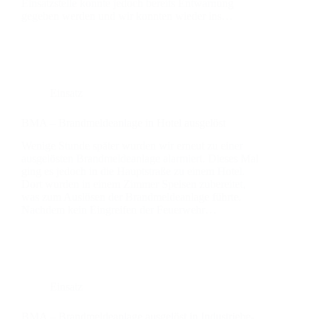
Ein­satz­stel­le konn­te jedoch bereits Ent­war­nung
gege­ben wer­den und wir konn­ten wie­der ins…
Einsatz
BMA – Brand­mel­de­an­la­ge in Hotel aus­ge­löst
Weni­ge Stun­de spä­ter wur­den wir erneut zu einer
aus­ge­lös­ten Brand­mel­de­an­la­ge alar­miert. Die­ses Mal
ging es jedoch in die Haupt­stra­ße zu einem Hotel.
Dort wur­den in einem Zim­mer Spei­sen zube­rei­tet,
was zum Aus­lö­sen der Brand­mel­de­an­la­ge führ­te.
Nach­dem kein Ein­grei­fen der Feu­er­wehr…
Einsatz
BMA – Brand­mel­de­an­la­ge aus­ge­löst in Indus­trie­be­