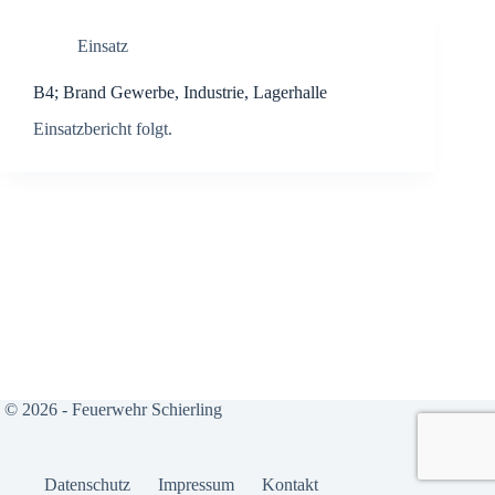
Einsatz
B4; Brand Gewer­be, Indus­trie, Lager­hal­le
Ein­satz­be­richt folgt.
© 2026 - Feuerwehr Schierling
Daten­schutz
Impres­sum
Kon­takt