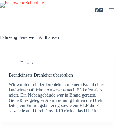
Zum
Inhalt
springen
Fahrzeug
Feuerwehr Aufhausen
Einsatz
Brand­ein­satz Dreh­lei­ter über­ört­lich
Wir wur­den mit der Dreh­lei­ter zu einem Brand eines
land­wirt­schaft­li­chen Anwe­sens nach Pfakofen alar­
miert. Ein Neben­ge­bäu­de war in Brand gera­ten.
Gemäß fest­ge­leg­ter Alar­m­ord­nung fuh­ren die Dreh­
lei­ter, ein Füh­rungs­fahr­zeug sowie ein HLF die Ein­
satz­stel­le an. Durch Covid-19 rück­te das HLF in…