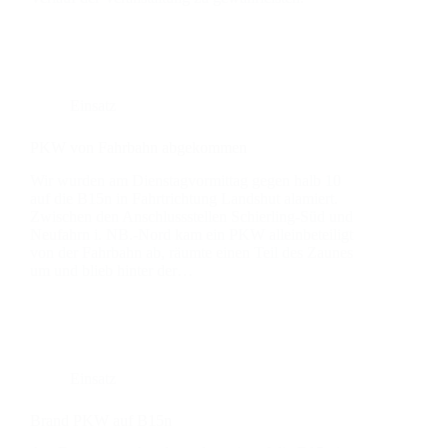
Einsatz
PKW von Fahr­bahn abge­kom­men
Wir wur­den am Diens­tag­vor­mit­tag gegen halb 10
auf die B15n in Fahrt­rich­tung Lands­hut ala­mi­ert.
Zwi­schen den Anschluss­stel­len Schier­­ling-Süd und
Neu­fahrn i. NB.-Nord kam ein PKW allein­be­tei­ligt
von der Fahr­bahn ab, räum­te einen Teil des Zau­nes
um und blieb hin­ter der…
Einsatz
Brand PKW auf B15n