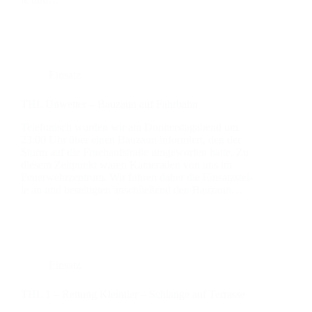
Einsatz
THL Unwet­ter – Bau­zaun auf Fahr­bahn
Tele­fo­nisch wur­den wir am Don­ners­tag­abend um
23:00 Uhr über einen Bau­zaun infor­miert, den der
Sturm auf die Frueh­auf­stra­ße umge­wor­fen hat­te. Zu
die­sem Zeit­punkt waren Kame­ra­den von uns im
Feu­er­wehr­zen­trum. Wir fuh­ren daher die Ein­satz­stel­
le an und besei­tig­ten anschlie­ßend den Bau­zaun…
Einsatz
THL 1 – Ret­tung Klein­tier – Schlan­ge auf Ter­ras­se