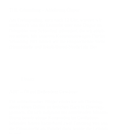
THL Erkun­dung – Abklä­rung Ölspur
Am Frei­tag­mit­tag, kurz nach 12 Uhr, wur­den wir
tele­fo­nisch von der Leit­stel­le über eine Ölspur im
Orts­ge­biet von Schier­ling infor­miert, die wir abklä­
ren soll­ten. Mit unse­rem Kom­man­do­wa­gen Flo­ri­an
Schier­ling 10/1 fuh­ren wir die ent­spre­chen­de Stel­le
(Haupt­stra­ße und Jakob-Brand-Stra­­ße) ab. Bei…
Einsatz
ABC – Öl auf flie­ßen­dem Gewäs­ser
Ein auf­merk­sa­mer Bür­ger ent­deck­te am Diens­tag­
abend einen Ölfilm im ört­li­chen Bach in Oberdeg­
gen­bach. Da sich auf­grund der anste­hen­den Monats­
übung bereits eini­ge Kame­ra­den im Gerä­te­haus
befan­den fuh­ren kur­zer­hand zwei Fahr­zeug von uns
die Ein­satz­stel­le an. Par­al­lel dazu wur­de die Leit­stel­
le und…