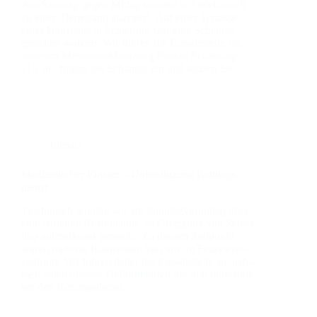
Am Sams­tag gegen Mit­tag wur­den wir tele­fo­nisch
zu einer Tier­ret­tung alar­miert. Auf einer Ter­ras­se
eines Haus­halts in Schier­ling war eine Schlan­ge
gesich­tet wor­den. Wir fuh­ren die Ein­satz­stel­le mit
unse­rem Mehr­zweck­fahr­zeug Flo­ri­an Schier­ling
11/1 an, fin­gen die Schlan­ge ein und setz­ten Sie…
Einsatz
Medi­zi­ni­scher Ein­satz – Unter­stüt­zung Ret­tungs­
dienst
Tele­fo­nisch wur­den wir am Sonn­tag­vor­mit­tag über
eine lau­fen­de Reani­ma­ti­on im Orts­ge­biet von Schier­
ling auf­merk­sam gemacht. Zu die­sem Zeit­punkt
waren meh­re­re Kame­ra­den von uns im Feu­er­wehr­
zen­trum. Wir fuh­ren daher die Ein­satz­stel­le an, nah­
men einen unse­rer Defi­bril­la­to­ren mit und unter­stütz­
ten den Ret­tungs­dienst.…