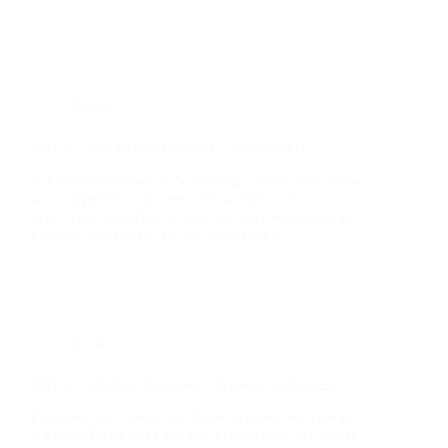
Einsatz
THL 1 – Insek­ten­be­sei­ti­gung – Wes­pen­nest
In einem Wohn­haus in Schier­ling hat­te sich ein Wes­
pen­nest gebil­det. Nach­dem des­sen Bewoh­ner von
den Tie­ren gesto­chen wur­de und nach­weis­lich all­er­
gisch ist, ent­fern­ten wir das Wes­pen­nest.
Einsatz
THL 1 – Ret­tung Klein­tier – Schwan im Gar­ten
Zum zwei­ten Ein­satz des Tages wur­den wir erneut
tele­fo­nisch von der Leit­stel­le alar­miert. In der Stra­ße