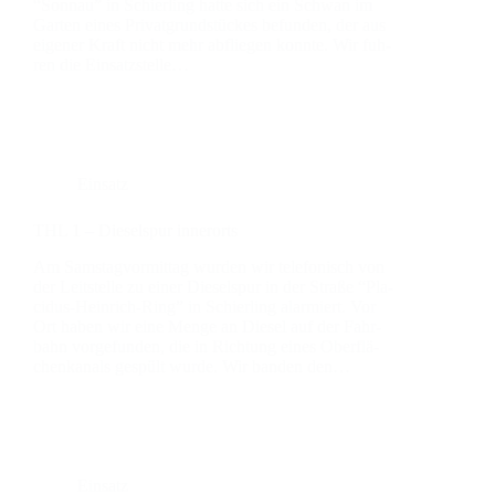
“Son­n­au” in Schier­ling hat­te sich ein Schwan im
Gar­ten eines Pri­vat­grund­stü­ckes befun­den, der aus
eige­ner Kraft nicht mehr abflie­gen konn­te. Wir fuh­
ren die Ein­satz­stel­le…
Einsatz
THL 1 – Die­sel­spur inner­orts
Am Sams­tag­vor­mit­tag wur­den wir tele­fo­nisch von
der Leit­stel­le zu einer Die­sel­spur in der Stra­ße “Pla­
ci­­dus-Hein­rich-Ring” in Schier­ling alar­miert. Vor
Ort haben wir eine Men­ge an Die­sel auf der Fahr­
bahn vor­ge­fun­den, die in Rich­tung eines Ober­flä­
chen­ka­nals gespült wur­de. Wir ban­den den…
Einsatz