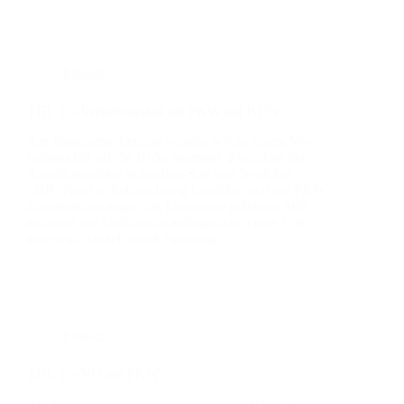
Einsatz
THL 1 – Ver­kehrs­un­fall mit PKW auf B15n
Am Sonn­tag­nach­mit­tag wur­den wir zu einem Ver­
kehrs­un­fall auf die B15n alar­miert. Zwi­schen den
Anschluss­stel­len Schier­­ling-Süd und Neu­fahrn
i.NB.-Nord in Fahrt­rich­tung Lands­hut war ein PKW
allein­be­tei­ligt gegen die Leit­plan­ke gefah­ren. Wir
sicher­ten die Unfall­stel­le anfangs durch eine Voll­
sper­rung, danach durch Sper­rung…
Einsatz
THL 1 – VU mit PKW
Am Sams­tag­abend wur­den wir auf die B15n in