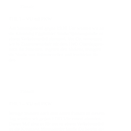
Einsatz
THL 1 – VU mit PKW
Am Sonn­tag­abend gegen 19:10 Uhr wur­den wir an
die Kreu­zung Egg­müh­ler Straße/Spitzwegstraße zu
einem Ver­kehrs­un­fall alar­miert. Vor Ort ver­sorg­ten
wir in Zusam­men­ar­beit mit dem HvO Oberdeg­gen­
bach die Pati­en­ten, regel­ten den Ver­kehr, rei­nig­ten
die Stra­ße von Trüm­mer­tei­len und leuch­te­ten für
den…
Einsatz
THL 1 – VU mit PKW
Weni­ge Stun­den nach dem ers­ten Ein­satz an die­sem
Tag wur­den wir gegen 17:05 Uhr erneut alar­miert.
Die­ses Mal ging es für uns zu einem Ver­kehrs­un­fall
an die Kreu­zung Manns­dor­fer Stra­ße Da bereits der