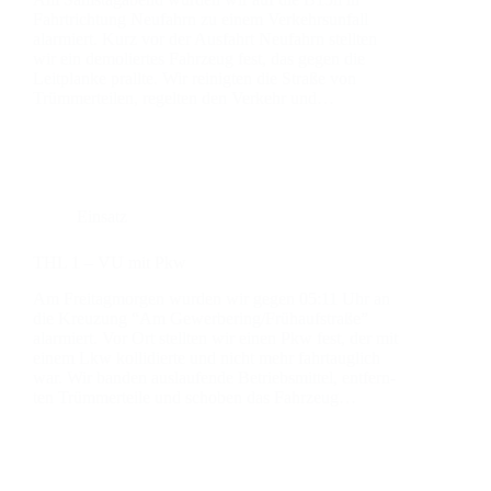
Fahrt­rich­tung Neu­fahrn zu einem Ver­kehrs­un­fall
alar­miert. Kurz vor der Aus­fahrt Neu­fahrn stell­ten
wir ein demo­lier­tes Fahr­zeug fest, das gegen die
Leit­plan­ke prall­te. Wir rei­nig­ten die Stra­ße von
Trüm­mer­tei­len, regel­ten den Ver­kehr und…
Einsatz
THL 1 – VU mit Pkw
Am Frei­tag­mor­gen wur­den wir gegen 05:11 Uhr an
die Kreu­zung “Am Gewerbering/Frühaufstraße”
alar­miert. Vor Ort stell­ten wir einen Pkw fest, der mit
einem Lkw kol­li­dier­te und nicht mehr fahr­taug­lich
war. Wir ban­den aus­lau­fen­de Betriebs­mit­tel, ent­fern­
ten Trüm­mer­tei­le und scho­ben das Fahr­zeug…