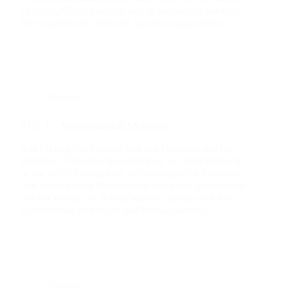
Fahr­zeug­füh­rer konn­ten sich selbst­stän­dig befrei­en.
Wir regel­ten den Ver­kehr, ban­den aus­ge­lau­fe­ne…
Einsatz
THL 1 – Ver­kehrs­un­fall Motor­rad
Am Frei­tag Nach­mit­tag war ein Motor­rad auf der
süd­li­chen Umge­hungs­stra­ße kurz vor Ein­mün­dung
in die St2615 ver­un­fallt. Wir rei­nig­ten die Fahr­bahn
und sicher­ten die Ein­satz­stel­le zeit­wei­se gemein­sam
mit der Poli­zei ab. Anschlie­ßend konn­ten wir die
Ein­satz­stel­le an Poli­zei und Ret­tungs­dienst…
Einsatz