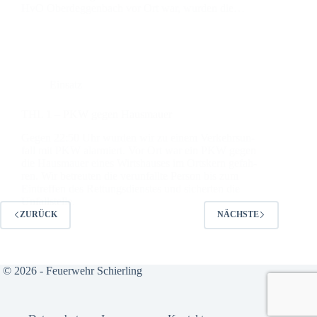
HvO Oberdeg­gen­bach vor Ort war, wur­den die…
Einsatz
THL 1 – PKW gegen Haus­mau­er
Gegen 22:50 Uhr wur­den wir zu einem Ver­kehrs­un­
fall mit PKW alar­miert. Vor Ort war ein PKW gegen
die Haus­mau­er eines Wirts­hau­ses im Orts­kern gefah­
ren. Wir betreu­ten die ver­un­fall­te Per­son bis zum
Ein­tref­fen des Ret­tungs­diens­tes und sicher­ten die
Unfall­stel­le.
ZURÜCK
NÄCHSTE
© 2026 - Feuerwehr Schierling