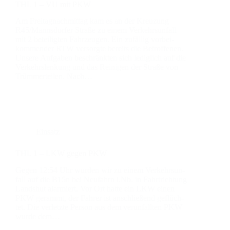
THL 1 – VU mit PKW
Am Frei­tag­nach­mit­tag kam es an der Kreu­zung
R45/Mannsdorfer Stra­ße zu einem Ver­kehrs­un­fall
mit 2 betei­lig­ten Fahr­zeu­gen. Ein zufäl­lig vor­bei­
kom­men­der RTW ver­sorg­te bereits die Betrof­fe­nen.
Unse­re Auf­ga­ben beschränk­ten sich ledig­lich auf die
Ver­kehrs­len­kung und das Rei­ni­gen der Stra­ße von
Trüm­mer­tei­len. Nach…
Einsatz
THL 1 – LKW gegen PKW
Gegen 12:54 Uhr wur­den wir zu einem Ver­kehrs­un­
fall auf die B15n bei Neu­fahrn i.Nb. in Fahrt­rich­tung
Lands­hut alar­miert. Vor Ort hat­te ein LKW einen
PKW gerammt, der Fah­rer ist anschlie­ßend geflüch­
tet. Die ver­letz­te Per­son aus dem ver­un­fall­ten PKW
wur­de dem…