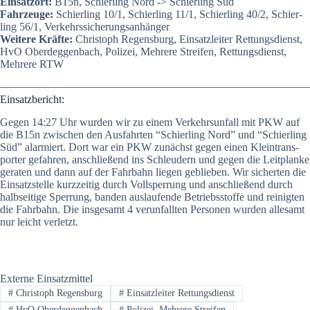
Ein­satz­ort:
B15n, Schier­ling Nord -> Schier­ling Süd
Fahr­zeu­ge:
Schier­ling 10/1, Schier­ling 11/1, Schier­ling 40/2, Schier­
ling 56/1, Ver­kehrs­si­che­rungs­an­hän­ger
Wei­te­re Kräf­te:
Chris­toph Regens­burg, Ein­satz­lei­ter Ret­tungs­dienst,
HvO Oberdeg­gen­bach, Poli­zei, Meh­re­re Strei­fen, Ret­tungs­dienst,
Meh­re­re RTW
Ein­satz­be­richt:
Gegen 14:27 Uhr wur­den wir zu einem Ver­kehrs­un­fall mit PKW auf
die B15n zwi­schen den Aus­fahr­ten “Schier­ling Nord” und “Schier­ling
Süd” alar­miert. Dort war ein PKW zunächst gegen einen Klein­trans­
por­ter gefah­ren, anschlie­ßend ins Schleu­dern und gegen die Leit­plan­ke
gera­ten und dann auf der Fahr­bahn lie­gen geblie­ben. Wir sicher­ten die
Ein­satz­stel­le kurz­zei­tig durch Voll­sper­rung und anschlie­ßend durch
halb­sei­ti­ge Sper­rung, ban­den aus­lau­fen­de Betriebs­stof­fe und rei­nig­ten
die Fahr­bahn. Die ins­ge­samt 4 ver­un­fall­ten Per­so­nen wur­den alle­samt
nur leicht ver­letzt.
Externe Einsatzmittel
#
Christoph Regensburg
#
Einsatzleiter Rettungsdienst
#
HvO Oberdeggenbach
#
Polizei, Mehrere Streifen