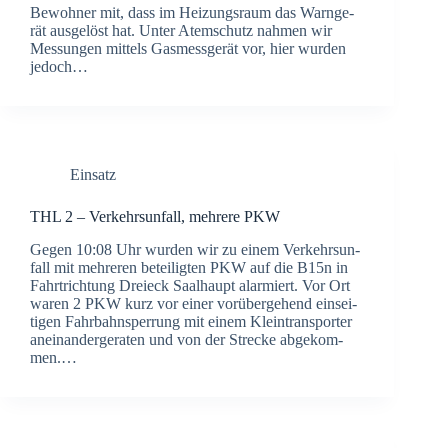
Bewoh­ner mit, dass im Hei­zungs­raum das Warn­ge­
rät aus­ge­löst hat. Unter Atem­schutz nah­men wir
Mes­sun­gen mit­tels Gas­mess­ge­rät vor, hier wur­den
jedoch…
Einsatz
THL 2 – Ver­kehrs­un­fall, meh­re­re PKW
Gegen 10:08 Uhr wur­den wir zu einem Ver­kehrs­un­
fall mit meh­re­ren betei­lig­ten PKW auf die B15n in
Fahrt­rich­tung Drei­eck Saal­haupt alar­miert. Vor Ort
waren 2 PKW kurz vor einer vor­über­ge­hend ein­sei­
ti­gen Fahr­bahn­sper­rung mit einem Klein­trans­por­ter
anein­an­der­ge­ra­ten und von der Stre­cke abge­kom­
men.…