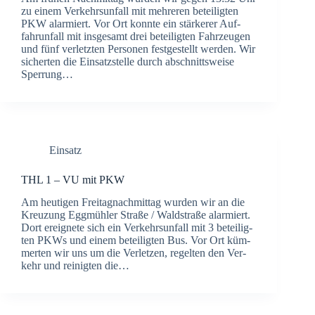
zu einem Ver­kehrs­un­fall mit meh­re­ren betei­lig­ten
PKW alar­miert. Vor Ort konn­te ein stär­ke­rer Auf­
fahr­un­fall mit ins­ge­samt drei betei­lig­ten Fahr­zeu­gen
und fünf ver­letz­ten Per­so­nen fest­ge­stellt wer­den. Wir
sicher­ten die Ein­satz­stel­le durch abschnitts­wei­se
Sper­rung…
Einsatz
THL 1 – VU mit PKW
Am heu­ti­gen Frei­tag­nach­mit­tag wur­den wir an die
Kreu­zung Egg­müh­ler Stra­ße / Wald­stra­ße alar­miert.
Dort ereig­ne­te sich ein Ver­kehrs­un­fall mit 3 betei­lig­
ten PKWs und einem betei­lig­ten Bus. Vor Ort küm­
mer­ten wir uns um die Ver­let­zen, regel­ten den Ver­
kehr und rei­nig­ten die…