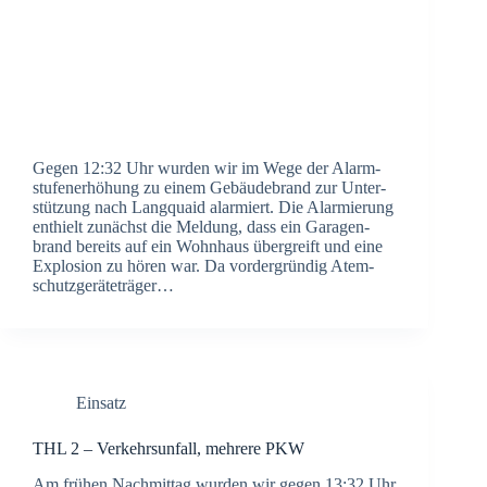
Gegen 12:32 Uhr wur­den wir im Wege der Alarm­
stu­fen­er­hö­hung zu einem Gebäu­de­brand zur Unter­
stüt­zung nach Lang­quaid alar­miert. Die Alar­mie­rung
ent­hielt zunächst die Mel­dung, dass ein Gara­gen­
brand bereits auf ein Wohn­haus über­greift und eine
Explo­si­on zu hören war. Da vor­der­grün­dig Atem­
schutz­ge­rä­te­trä­ger…
Einsatz
THL 2 – Ver­kehrs­un­fall, meh­re­re PKW
Am frü­hen Nach­mit­tag wur­den wir gegen 13:32 Uhr