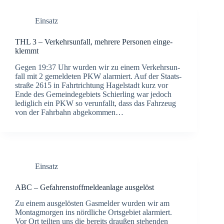
Einsatz
THL 3 – Ver­kehrs­un­fall, meh­re­re Per­so­nen ein­ge­
klemmt
Gegen 19:37 Uhr wur­den wir zu einem Ver­kehrs­un­
fall mit 2 gemel­de­ten PKW alar­miert. Auf der Staats­
stra­ße 2615 in Fahrt­rich­tung Hagel­stadt kurz vor
Ende des Gemein­de­ge­biets Schier­ling war jedoch
ledig­lich ein PKW so ver­un­fallt, dass das Fahr­zeug
von der Fahr­bahn abge­kom­men…
Einsatz
ABC – Gefah­ren­stoff­mel­de­an­la­ge aus­ge­löst
Zu einem aus­ge­lös­ten Gas­mel­der wur­den wir am
Mon­tag­mor­gen ins nörd­li­che Orts­ge­biet alar­miert.
Vor Ort teil­ten uns die bereits drau­ßen ste­hen­den