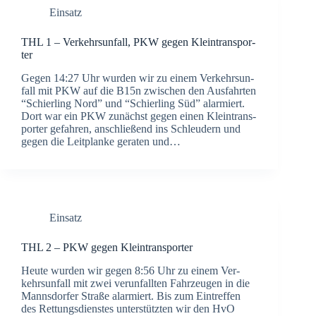
Einsatz
THL 1 – Ver­kehrs­un­fall, PKW gegen Klein­trans­por­
ter
Gegen 14:27 Uhr wur­den wir zu einem Ver­kehrs­un­
fall mit PKW auf die B15n zwi­schen den Aus­fahr­ten
“Schier­ling Nord” und “Schier­ling Süd” alar­miert.
Dort war ein PKW zunächst gegen einen Klein­trans­
por­ter gefah­ren, anschlie­ßend ins Schleu­dern und
gegen die Leit­plan­ke gera­ten und…
Einsatz
THL 2 – PKW gegen Klein­trans­por­ter
Heu­te wur­den wir gegen 8:56 Uhr zu einem Ver­
kehrs­un­fall mit zwei ver­un­fall­ten Fahr­zeu­gen in die
Manns­dor­fer Stra­ße alar­miert. Bis zum Ein­tref­fen
des Ret­tungs­diens­tes unter­stütz­ten wir den HvO