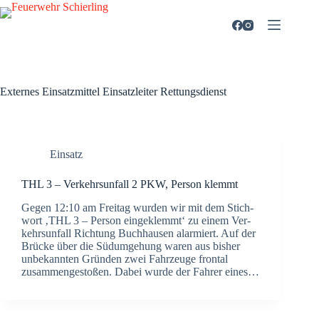
Zum
Inhalt
springen
Externes Einsatzmittel
Einsatzleiter Rettungsdienst
Einsatz
THL 3 – Ver­kehrs­un­fall 2 PKW, Per­son klemmt
Gegen 12:10 am Frei­tag wur­den wir mit dem Stich­
wort ‚THL 3 – Per­son ein­ge­klemmt‘ zu einem Ver­
kehrs­un­fall Rich­tung Buch­hau­sen alar­miert. Auf der
Brü­cke über die Süd­um­ge­hung waren aus bis­her
unbe­kann­ten Grün­den zwei Fahr­zeu­ge fron­tal
zusam­men­ge­sto­ßen. Dabei wur­de der Fah­rer eines…