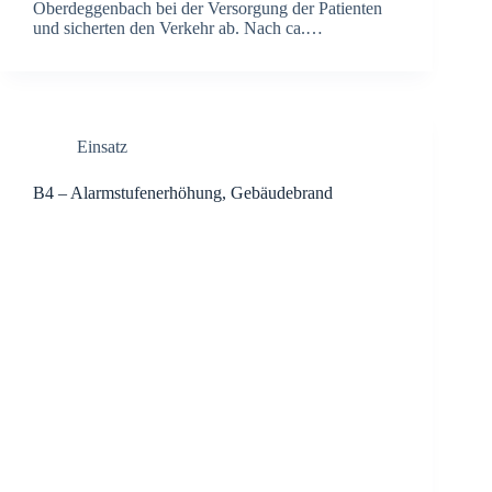
Oberdeg­gen­bach bei der Ver­sor­gung der Pati­en­ten
und sicher­ten den Ver­kehr ab. Nach ca.…
Einsatz
B4 – Alarm­stu­fen­er­hö­hung, Gebäu­de­brand