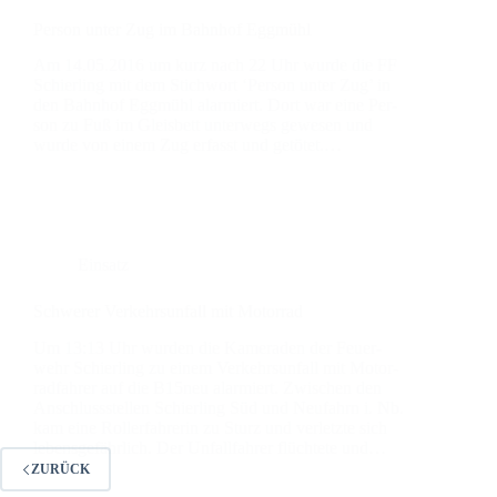
Per­son unter Zug im Bahn­hof Egg­mühl
Am 14.05.2016 um kurz nach 22 Uhr wur­de die FF
Schier­ling mit dem Stich­wort ‘Per­son unter Zug’ in
den Bahn­hof Egg­mühl alar­miert. Dort war eine Per­
son zu Fuß im Gleis­bett unter­wegs gewe­sen und
wur­de von einem Zug erfasst und getö­tet.…
Einsatz
Schwe­rer Ver­kehrs­un­fall mit Motor­rad
Um 13:13 Uhr wur­den die Kame­ra­den der Feu­er­
wehr Schier­ling zu einem Ver­kehrs­un­fall mit Motor­
rad­fah­rer auf die B15neu alar­miert. Zwi­schen den
Anschluss­stel­len Schier­ling Süd und Neu­fahrn i. Nb.
kam eine Rol­ler­fah­re­rin zu Sturz und ver­letz­te sich
lebens­ge­fähr­lich. Der Unfall­fah­rer flüch­te­te und…
ZURÜCK