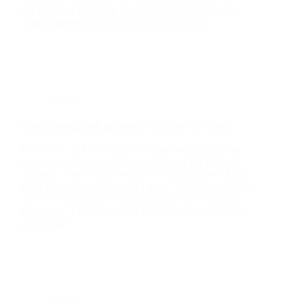
der B15 neu Rich­tung Neu­fahrn von der Fahr­bahn
abge­kom­men und eine Böschung hin­un­ter…
Einsatz
Ver­kehrs­un­fall mit meh­re­ren ver­letz­ten Per­so­nen
Kurz nach 12 Uhr wur­de die Feu­er­wehr Schier­ling
zu einem schwe­ren Ver­kehrs­un­fall auf die B15neu
alar­miert. Über Funk mel­det uns die Inte­grier­te Leit­
stel­le Regens­burg fol­gen­de Lage: “Ver­kehrs­un­fall 3x
schwer (vor­läu­fi­ger Ver­let­zungs­grad der betei­lig­ten
Per­so­nen), 2 Hub­schrau­ber im Anflug, nie­mand ein­
ge­klemmt.”…
Einsatz