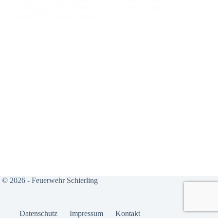
Rei­ni­gungs­mit­tel han­deln soll­te. Der kon­ta­mi­nier­te
Bereich war bereits geräumt,…
© 2026 - Feuerwehr Schierling
Daten­schutz
Impres­sum
Kon­takt