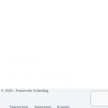
Einsatz
Was­ser­scha­den
Einsatz
Über­flu­tung der Ort­schaf­ten Wahl­sdorf und Birn­
bach durch Stark­re­gen
Die Feu­er­wehr Schier­ling wur­de mit den Kame­ra­
den der wei­te­ren Orts­teil­weh­ren nach Birn­bach alar­
miert. Dort hat­te sich durch den Stark­re­gen von >80
Liter inner­halb von 45 Minu­ten ein Sturz­bach von
den umlie­gen­den Fel­dern in die Ort­schaft ergos­sen.
© 2026 - Feuerwehr Schierling
Es wur­den diver­se Kel­ler,…
Daten­schutz
Impres­sum
Kon­takt