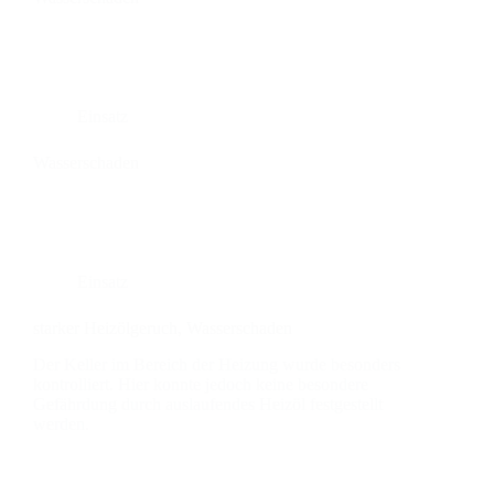
Einsatz
Was­ser­scha­den
Einsatz
star­ker Heiz­öl­ge­ruch, Was­ser­scha­den
Der Kel­ler im Bereich der Hei­zung wur­de beson­ders
kon­trol­liert. Hier konn­te jedoch kei­ne beson­de­re
Gefähr­dung durch aus­lau­fen­des Heiz­öl fest­ge­stellt
wer­den.