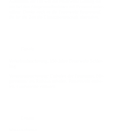
Außer­dem vor Ort war die Feu­er­wehr Gesling die
uns bei den Absperr­maß­nah­men mit Per­so­nal unter­
stütz­te. Dan­ke auch an die Feu­er­wehr Regen­stauf,
die für die Zeit die Ein­satz­be­reit­schaft über­nahm.
Einsatz
Ver­kehrs­ab­si­che­rung, 150-Jah­re Feu­er­wehr Schier­
ling
Ver­kehrs­ab­si­che­rung: Ein­ho­len der Fest­mut­ter, Bür­
ger­meis­ter am Rat­haus abho­len, Paten­ver­ein ein­ho­
len, Gast­ver­ei­ne ein­ho­len
Einsatz
Was­ser­scha­den