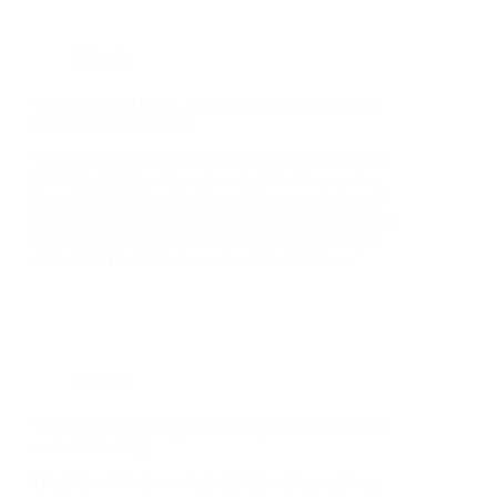
Einsatz
Ver­kehrs­un­fall B15n, Schlg-Süd-> Neu­fahrn mit
ein­ge­klemm­ter Per­son
Wir wur­den zu einem Ver­kehrs­un­fall auf die B15n
Schier­ling -> Neu­fahrn alar­miert. Ein Trans­por­ter
hat­te sich allein­be­tei­ligt über­schla­gen und war auf
rech­ter Spur und Stand­spur zum Lie­gen gekom­men.
Die Erst­mel­dung ein­ge­klemm­te Per­son bestä­tig­te
sich nicht. Der Fah­rer war durch Erst­hel­fer…
Einsatz
Ver­kehrs­ab­si­che­rung, Fest­um­zug 150-Jah­re Feu­er­
wehr Schier­ling
Herz­li­chen Dank an alle betei­lig­ten Feu­er­weh­ren.