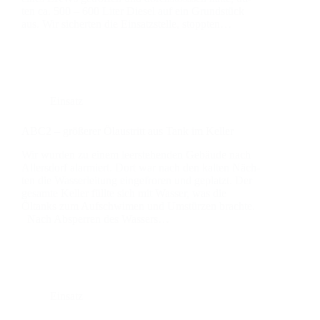
ten ca. 500 – 600 Liter Die­sel auf ein Grund­stück
aus. Wir sicher­ten die Ein­satz­stel­le, stopp­ten…
Einsatz
ABC2 – grö­ße­rer Ölaus­tritt aus Tank im Kel­ler
Wir wur­den zu einem leer­ste­hen­den Gebäu­de nach
Aller­s­dorf alar­miert. Dort war nach den kal­ten Näch­
ten die Was­ser­lei­tung ein­ge­fro­ren und geplatzt. Der
gesam­te Kel­ler füll­te sich mit Was­ser, was die
Öltanks zum Auf­schwi­men und Umstür­zen brach­te.
Nach Absper­ren des Was­sers…
Einsatz