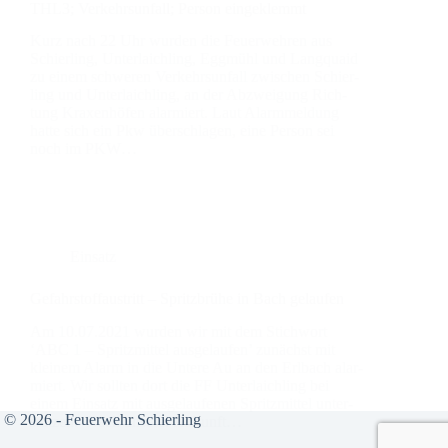
THL3; Ver­kehrs­un­fall; Per­son ein­ge­klemmt
Kurz nach 22 Uhr wur­den die Feu­er­weh­ren aus
Schier­ling, Unter­laich­ling, Egg­mühl und Lang­quaid
zu einem schwe­ren Ver­kehrs­un­fall zwi­schen Schier­
ling und Unter­laich­ling, an der Abzwei­gung Rich­
tung Kra­xen­hö­fen alar­miert. Laut Alarm­mel­dung
hat­te sich ein Pkw über­schla­gen, eine Per­son sei
noch im PKW…
Einsatz
Gefahr­stoff­aus­tritt – Spritz­brü­he in Bach gelau­fen
Am 10.07.2021 wur­den wir mit dem Stich­wort
‘ABC 1 – Spritz­mit­tel aus­ge­lau­fen’ zunächst mit
klei­nem Alarm in die Unte­re Au an den Erl­bach alar­
miert. Wir soll­ten dort die FF Unter­laich­ling bei
einem Ein­satz mit aus­ge­lau­fe­nen Spritz­mit­tel unter­
© 2026 - Feuerwehr Schierling
stüt­zen. Nach unse­rer Ankunft…