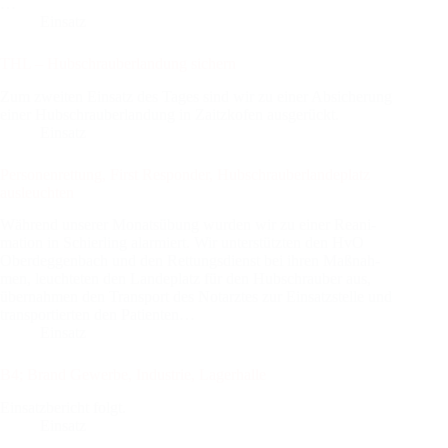
…
Einsatz
THL – Hub­schrau­ber­lan­dung sichern
Zum zwei­ten Ein­satz des Tages sind wir zu einer Absi­che­rung
einer Hub­schrau­ber­lan­dung in Zaitz­kofen aus­ge­rückt.
Einsatz
Per­so­nen­ret­tung, First Respon­der, Hub­schrau­ber­lan­de­platz
aus­leuch­ten
Wäh­rend unse­rer Monats­übung wur­den wir zu einer Reani­
ma­ti­on in Schier­ling alar­miert. Wir unter­stütz­ten den HvO
Oberdeg­gen­bach und den Ret­tungs­dienst bei ihren Maß­nah­
men, leuch­te­ten den Lan­de­platz für den Hub­schrau­ber aus,
über­nah­men den Trans­port des Not­arz­tes zur Ein­satz­stel­le und
trans­por­tier­ten den Pati­en­ten…
Einsatz
B4; Brand Gewer­be, Indus­trie, Lager­hal­le
Ein­satz­be­richt folgt.
Einsatz