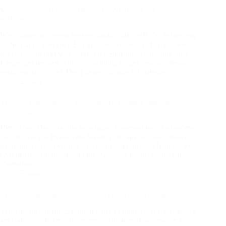
Ver­kehrs­un­fall B15n, Schlg-Süd-> Neu­fahrn mit ein­ge­klemm­
ter Per­son
Wir wur­den zu einem Ver­kehrs­un­fall auf die B15n Schier­ling
-> Neu­fahrn alar­miert. Ein Trans­por­ter hat­te sich allein­be­tei­ligt
über­schla­gen und war auf rech­ter Spur und Stand­spur zum
Lie­gen gekom­men. Die Erst­mel­dung ein­ge­klemm­te Per­son
bestä­tig­te sich nicht. Der Fah­rer war durch Erst­hel­fer…
Einsatz
Ver­kehrs­ab­si­che­rung, Fest­um­zug 150-Jah­re Feu­er­wehr
Schier­ling
Herz­li­chen Dank an alle betei­lig­ten Feu­er­weh­ren. Außer­dem
vor Ort war die Feu­er­wehr Gesling die uns bei den Absperr­
maß­nah­men mit Per­so­nal unter­stütz­te. Dan­ke auch an die Feu­
er­wehr Regen­stauf, die für die Zeit die Ein­satz­be­reit­schaft
über­nahm.
Einsatz
Ver­kehrs­ab­si­che­rung, 150-Jah­re Feu­er­wehr Schier­ling
Ver­kehrs­ab­si­che­rung: Ein­ho­len der Fest­mut­ter, Bür­ger­meis­ter
am Rat­haus abho­len, Paten­ver­ein ein­ho­len, Gast­ver­ei­ne ein­