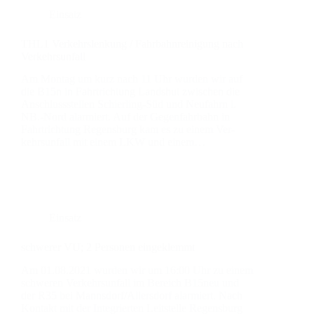
Einsatz
THL1 Ver­kehrs­len­kung / Fahr­bahn­rei­ni­gung nach
Ver­kehrs­un­fall
Am Mon­tag um kurz nach 11 Uhr wur­den wir auf
die B15n in Fahrt­rich­tung Lands­hut zwi­schen die
Anschluss­stel­len Schier­­ling-Süd und Neu­fahrn i.
NB.-Nord alar­miert. Auf der Gegen­fahr­bahn in
Fahrt­rich­tung Regens­burg kam es zu einem Ver­
kehrs­un­fall mit einem LKW und einem…
Einsatz
schwe­rer VU; 2 Per­so­nen ein­ge­klemmt
Am 01.08.2021 wur­den wir um 16:00 Uhr zu einem
schwe­ren Ver­kehrs­un­fall im Bereich B15neu und
der R35 bei Mannsdorf/Allersdorf alar­miert. Nach
Kon­takt mit der Inte­grier­ten Leit­stel­le Regens­burg