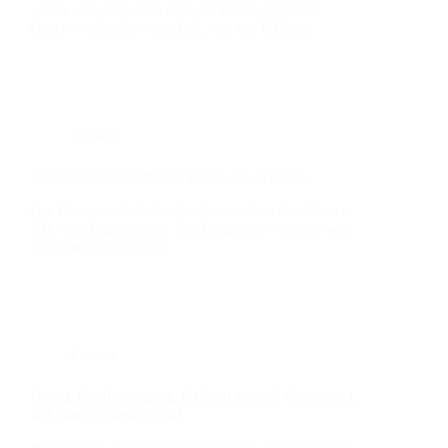
wur­de uns mit­ge­teilt, dass ein PKW mit hoher
Geschwin­dig­keit ver­un­fallt, von der B15neu…
Einsatz
verschmutzte/überflutete Fahr­bahn; B15neu
Die Ein­satz­stel­le befand sich zwi­schen Neu­fahrn i.
NB. und Ergolds­bach. Ein Ein­grei­fen von uns war
nicht mehr not­wen­dig.
Einsatz
Brand, Frei­flä­che groß, B15neu zw. AS Neu­fahrn i.
NB. und Schier­ling Süd
Wir wur­den zu einem Flä­chen­brand an der B15neu