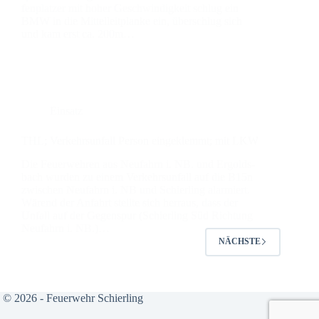
fen­plat­zer mit hoher Geschwin­dig­keit schlug ein
BMW in die Mit­tel­leit­plan­ke ein, über­schlug sich
und kam erst ca. 200m…
Einsatz
THL; Ver­kehrs­un­fall Per­son ein­ge­klemmt; mit LKW
Die Feu­er­weh­ren aus Neu­fahrn i. NB. und Ergolds­
bach wur­den zu einem Ver­kehrs­un­fall auf die B15n
zwi­schen Neu­fahrn i. NB und Schier­ling alar­miert.
Wärend der Anfahrt stell­te sich herraus, dass der
Unfall auf der Gegen­spur (Schier­ling Süd Rich­tung
Neu­fahrn i. NB.)…
NÄCHSTE
© 2026 - Feuerwehr Schierling