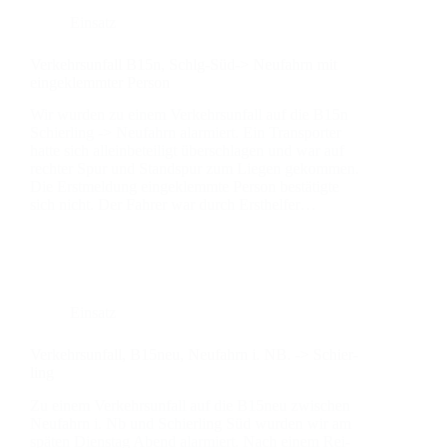
Einsatz
Ver­kehrs­un­fall B15n, Schlg-Süd-> Neu­fahrn mit
ein­ge­klemm­ter Per­son
Wir wur­den zu einem Ver­kehrs­un­fall auf die B15n
Schier­ling -> Neu­fahrn alar­miert. Ein Trans­por­ter
hat­te sich allein­be­tei­ligt über­schla­gen und war auf
rech­ter Spur und Stand­spur zum Lie­gen gekom­men.
Die Erst­mel­dung ein­ge­klemm­te Per­son bestä­tig­te
sich nicht. Der Fah­rer war durch Erst­hel­fer…
Einsatz
Ver­kehrs­un­fall, B15neu, Neu­fahrn i. NB. -> Schier­
ling
Zu einem Ver­kehrs­un­fall auf die B15neu zwi­schen
Neu­fahrn i. Nb und Schier­ling Süd wur­den wir am
spä­ten Diens­tag Abend alar­miert. Nach einem Rei­