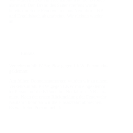
alar­miert. Den Brand des Sei­ten­strei­fens wur­de
bereits durch die Feu­er­weh­ren aus Neu­fahrn i. NB
und Ergolds­bach abge­ar­bei­tet. Wir rück­ten wie­der
an.
Einsatz
Ver­kehrs­un­fall; B15n; Pkw gegen LKW; Per­son ein­
ge­klemmt
Am frü­hen Don­ners­tag­mor­gen wur­den wir zu einem
Ver­kehrs­un­fall, PKW gegen LKW mit ein­ge­klemm­
ter Per­son auf die B15neu bei Neu­fahrn i. NB alar­
miert. Nach der ers­ten Rück­mel­dung der Feu­er­wehr
Neu­fahrn konn­ten wir die Ein­satz­fahrt abbre­chen.
Es war kei­ne Per­son mehr in…