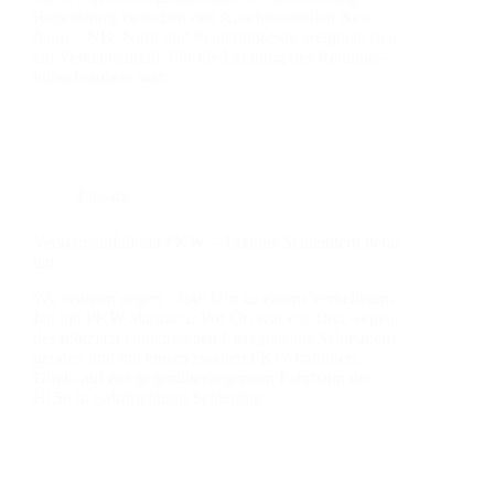
Regens­burg zwi­schen den Anschluss­stel­len Neu­
fahrn i. NB.-Nord und Schier­­ling-Süd ereig­ne­te sich
ein Ver­kehrs­un­fall. Für die Lan­dung des Ret­tungs­
hub­schrau­bers war…
Einsatz
Ver­kehrs­un­fall mit PKW – Taxi ins Schleu­dern gera­
ten
Wir wur­den gegen 13:46 Uhr zu einem Ver­kehrs­un­
fall mit PKW alar­miert. Vor Ort war ein Taxi wegen
des plötz­lich ein­ge­tre­te­nen Eis­re­gens ins Schleu­dern
gera­ten und mit einem zwei­ten PKW kol­li­diert.
Direkt auf der gegen­über­lie­gen­den Fahr­bahn der
B15n in Fahrt­rich­tung Schier­ling…