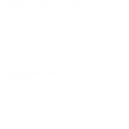
Trans­port des Not­arz­tes zur Ein­satz­stel­le und trans­
por­tier­ten den Pati­en­ten…
Einsatz
aus­ge­lös­te Brand­mel­de­an­la­ge, Indus­trie, Frueh­auf­
stra­ße
Ver­mut­lich auf­grund von Rei­ni­gungs­ar­bei­ten wur­de
ein Mel­der aus­ge­löst. Kein Ein­grei­fen von der Feu­
er­wehr nötig.
Einsatz
aus­ge­lös­te Brand­mel­de­an­la­ge, Indus­trie