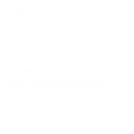
gemel­de­ten Stel­le war unauf­fäl­lig, trotz­dem schlug
der Mel­der kurz nach der Rück­stel­lung der Anla­ge
wie­der…
Einsatz
Brand Woh­nung – Per­son in Gefahr
Zum zwei­ten Ein­satz des Tages wur­den wir zu
einem Brand nach Ascholts­hau­sen alar­miert. Dort
war ein Woh­nungs­brand mit einer ver­miss­ten Per­son
gemel­det. Auf­grund der Mel­dung rück­ten wir mit
dem kom­plet­ten Brand-Zug (2x HLF + 1x DL) aus.
Bereits auf der…
Einsatz