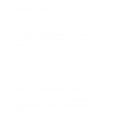
Gebäu­de­brand, Gara­ge
Bereits auf der Anfahrt konn­te der Kreis­brand­in­
spek­tor, der vor uns vor Ort war Ent­war­nung geben.
Die Eigen­tü­mer hat­te den Klein­brand in der Gara­ge
bereits selbst löschenn kön­nen. Wir kon­trol­lier­ten die
Brand­stel­le mit der Wär­me­bild­ka­me­ra und rück­ten
wie­der ein.
Einsatz
aus­ge­lös­te Brand­mel­de­an­la­ge, Indus­trie
In einem Lager­zelt lös­te ein Rauch­mel­der aus. Wir
kon­trol­lier­ten den Bereich und setz­ten die Anla­ge
zurück.