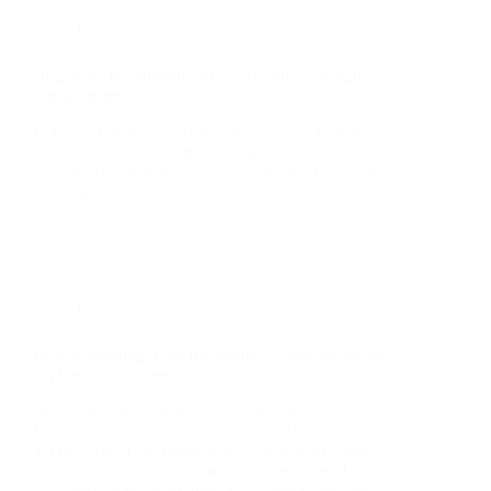
Einsatz
aus­ge­lös­te Brand­mel­de­an­la­ge, Brand­nach­schau,
Rat­haus­platz
In einem Plfe­ge­heim lös­te auf­grund von ange­brann­
tem Essen die Brand­mel­de­an­la­ge aus. Wir schaut
uns die “Brand­stel­le” an und stell­ten die Brand­mel­
de­an­la­ge wiedr zurück.
Einsatz
Per­so­nen­ret­tung, First Respon­der, Hub­schrau­ber­lan­
de­platz aus­leuch­ten
Wäh­rend unse­rer Monats­übung wur­den wir zu einer
Reani­ma­ti­on in Schier­ling alar­miert. Wir unter­stütz­
ten den HvO Oberdeg­gen­bach und den Ret­tungs­
dienst bei ihren Maß­nah­men, leuch­te­ten den Lan­de­
platz für den Hub­schrau­ber aus, über­nah­men den