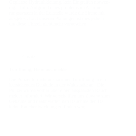
Geplatz­te Hydrau­lik­lei­tung, kein Ein­grei­fen not­wen­
dig. Info: Auf­grund eines pro­blems im Alar­mie­
rungs­sys­tem in der Leit­stel­le wur­de die Sire­ne mit
aus­ge­löst. Laut unse­ren Pla­nun­gen ist dies jedoch
um die­se Uhr­zeit nicht mehr vor­ge­se­hen.
Einsatz
Tür­öff­nung, Heim­rauch­mel­der
Die Poli­zei for­der­te uns zu einer Tür­öff­nung in ein
leer­ste­hen­des Gebäu­de in der Wald­stra­ße an. Die
Poli­zei wur­de vor­her über einen aus­ge­lös­ten Rauch­
mel­der infor­miert. Wir ver­schaff­ten uns Zugang zum
Gebäu­de und deak­ti­vier­ten den Rauch­mel­der. Da
kei­ne Rauch­ent­wick­lung zu fin­den war,…